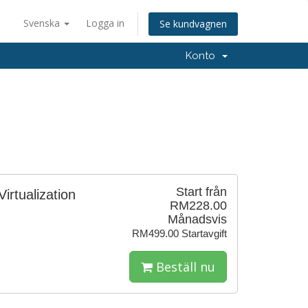
Svenska
Logga in
Se kundvagnen
Konto
Start från
irtualization
RM228.00
Månadsvis
RM499.00 Startavgift
Beställ nu