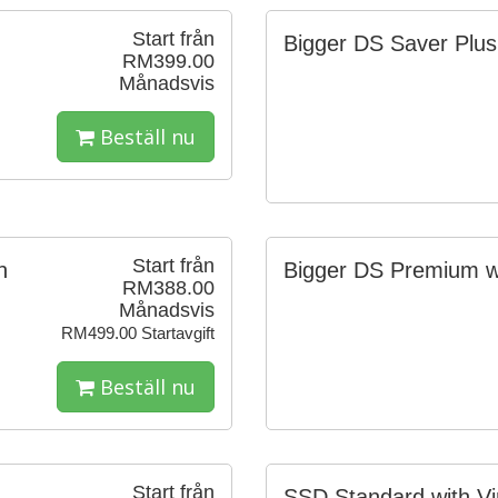
Start från
Bigger DS Saver Plus 
RM399.00
Månadsvis
Beställ nu
Start från
n
Bigger DS Premium wit
RM388.00
Månadsvis
RM499.00 Startavgift
Beställ nu
Start från
SSD Standard with Vir