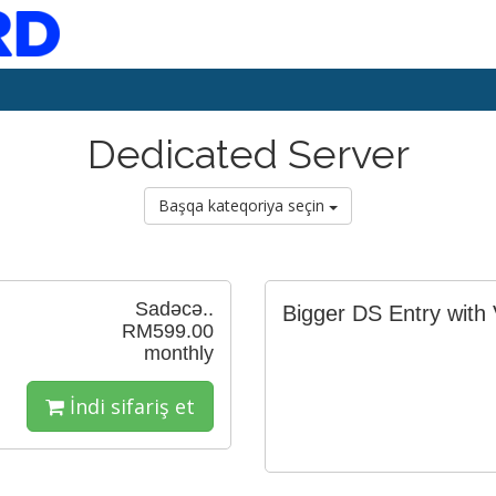
Dedicated Server
Başqa kateqoriya seçin
Sadəcə..
Bigger DS Entry with V
RM599.00
monthly
İndi sifariş et