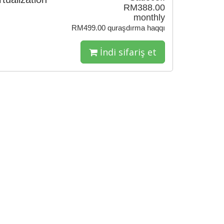
RM388.00
monthly
RM499.00 quraşdırma haqqı
İndi sifariş et