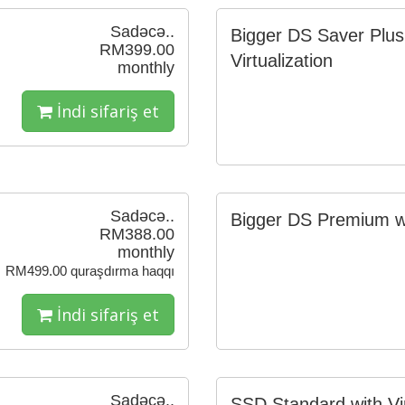
Sadəcə..
Bigger DS Saver Plus
RM399.00
Virtualization
monthly
İndi sifariş et
Sadəcə..
Bigger DS Premium wit
RM388.00
monthly
RM499.00 quraşdırma haqqı
İndi sifariş et
Sadəcə..
SSD Standard with Vir