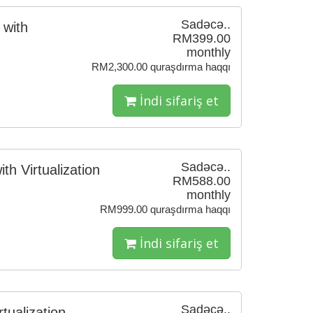
Sadəcə..
 with
RM399.00
monthly
RM2,300.00 quraşdırma haqqı
İndi sifariş et
Sadəcə..
h Virtualization
RM588.00
monthly
RM999.00 quraşdırma haqqı
İndi sifariş et
Sadəcə..
tualization