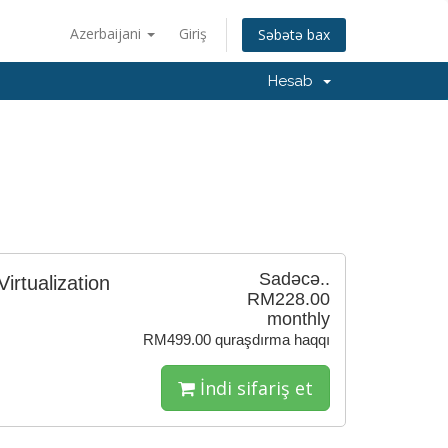
Azerbaijani
Giriş
Səbətə bax
Hesab
Sadəcə..
irtualization
RM228.00
monthly
RM499.00 quraşdırma haqqı
İndi sifariş et