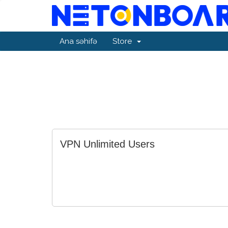
Ana səhifə
Store
VPN Unlimited Users