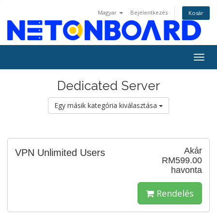
Magyar
Bejelentkezés
Kosár
Togg
navig
Dedicated Server
Egy másik kategória kiválasztása
Akár
VPN Unlimited Users
RM599.00
havonta
Rendelés