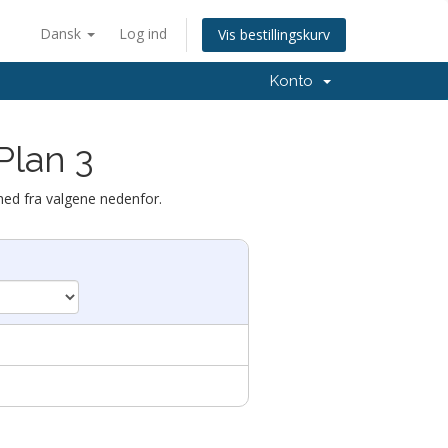
Dansk
Log ind
Vis bestillingskurv
Konto
Plan 3
hed fra valgene nedenfor.